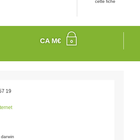
cette fiche
CA M€
57 19
nternet
 darwin