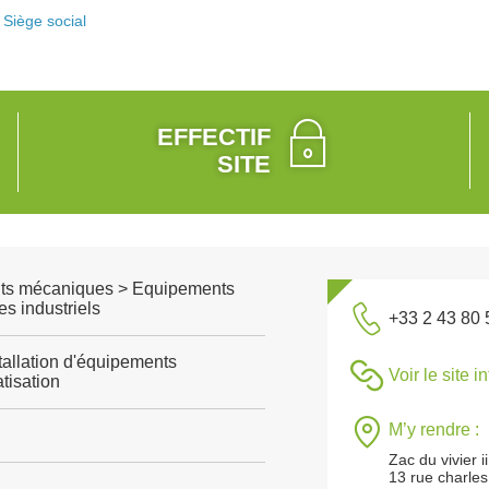
Siège social
EFFECTIF
SITE
ts mécaniques > Equipements
s industriels
+33 2 43 80 
tallation d'équipements
Voir le site i
tisation
M’y rendre :
Zac du vivier ii
13 rue charles