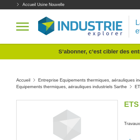
Accueil Usine Nouvelle
L
e
<
S’abonner, c’est cibler des ent
Accueil
Entreprise Equipements thermiques, aérauliques ind
Equipements thermiques, aérauliques industriels Sarthe
E
ETS
Travaux 