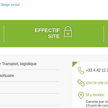
Siège social
EFFECTIF
SITE
> Transport, logistique
+33 4 42 11 
ortuaire
Voir le site i
M’y rendre :
Caronte par m
13 port de car