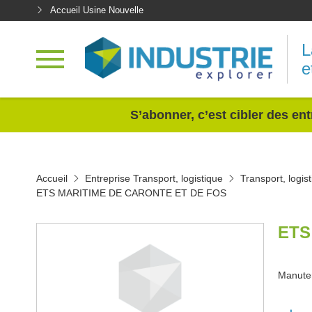
Accueil Usine Nouvelle
L
e
<
S’abonner, c’est cibler des ent
Accueil
Entreprise Transport, logistique
Transport, logi
ETS MARITIME DE CARONTE ET DE FOS
ETS
Manuten