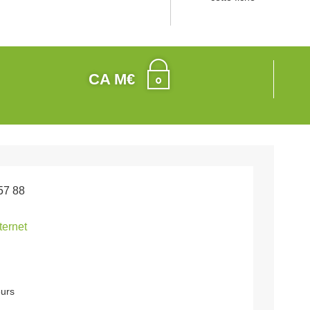
CA M€
57 88
nternet
urs