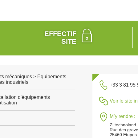
EFFECTIF
SITE
ts mécaniques > Equipements
s industriels
+33 3 81 95 
tallation d'équipements
Voir le site i
tisation
M’y rendre :
Zi technoland
Rue des grave
25460 Etupes