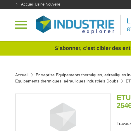
Accueil Usine Nouvelle
L
e
<
S’abonner, c’est cibler des ent
Accueil
Entreprise Equipements thermiques, aérauliques ind
Equipements thermiques, aérauliques industriels Doubs
ET
ETU
254
Travaux