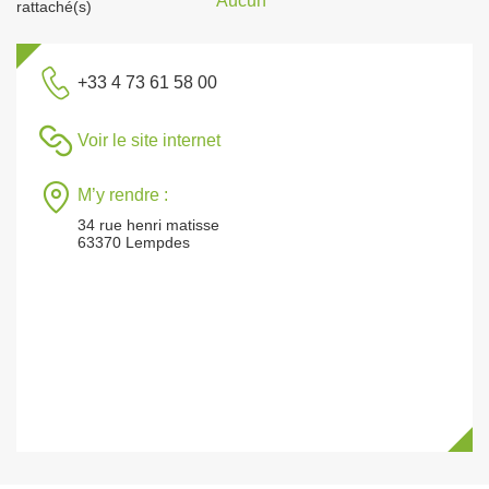
Aucun
rattaché(s)
+33 4 73 61 58 00
Voir le site internet
M’y rendre :
34 rue henri matisse
63370 Lempdes