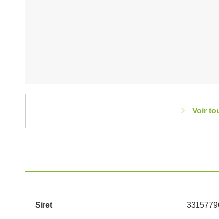
Voir to
Siret
3315779