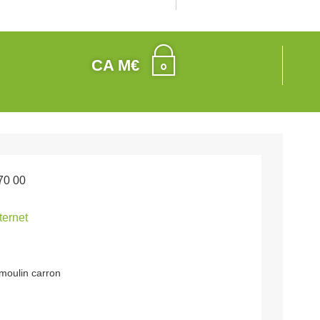
CA M€
70 00
nternet
moulin carron