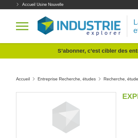
Accueil Usine Nouvelle
L
e
<
S’abonner, c’est cibler des ent
Accueil
Entreprise Recherche, études
Recherche, étud
EXP