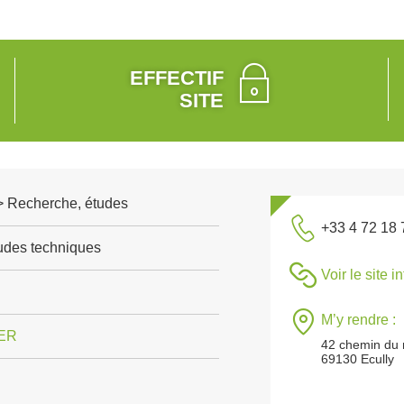
EFFECTIF
SITE
 > Recherche, études
+33 4 72 18 
tudes techniques
Voir le site i
M’y rendre :
ER
42 chemin du 
69130 Ecully