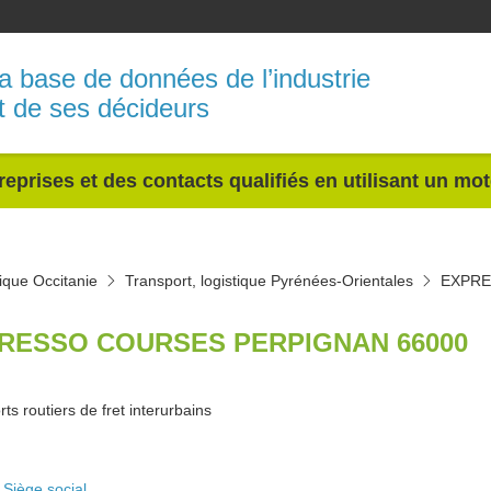
a base de données de l’industrie
t de ses décideurs
reprises et des contacts qualifiés en utilisant un mo
tique Occitanie
Transport, logistique Pyrénées-Orientales
EXPRE
RESSO COURSES PERPIGNAN 66000
ts routiers de fret interurbains
Siège social