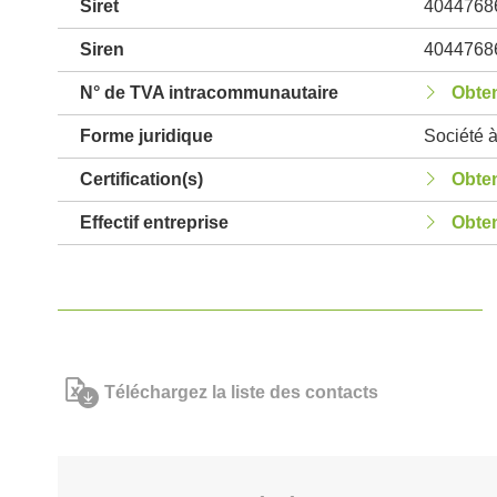
Siret
4044768
Siren
4044768
N° de TVA intracommunautaire
Obten
Forme juridique
Société à
Certification(s)
Obten
Effectif entreprise
Obten
Téléchargez la liste des contacts