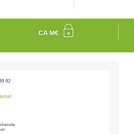
CA M€
39 92
nternet
 chanute
nan