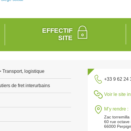
EFFECTIF
SITE
> Transport, logistique
+33 9 62 24 
tiers de fret interurbains
Voir le site i
M’y rendre :
Zac torremilla
60 rue octave
66000 Perpig