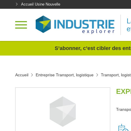
Accueil Usine Nouvelle
L
e
<
S’abonner, c’est cibler des ent
Accueil
Entreprise Transport, logistique
Transport, logis
EXP
Transpor