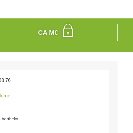
CA M€
38 76
nternet
n berthelot