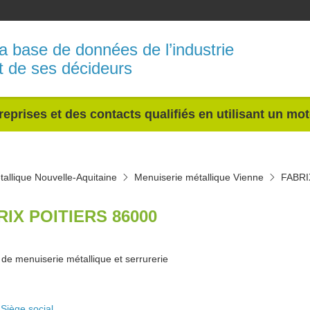
a base de données de l’industrie
t de ses décideurs
reprises et des contacts qualifiés en utilisant un mo
allique Nouvelle-Aquitaine
Menuiserie métallique Vienne
FABRI
RIX POITIERS 86000
de menuiserie métallique et serrurerie
Siège social