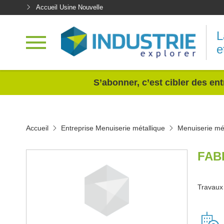
Accueil Usine Nouvelle
L
e
<
S’abonner, c’est cibler des ent
Accueil
Entreprise Menuiserie métallique
Menuiserie mét
FAB
Travaux 