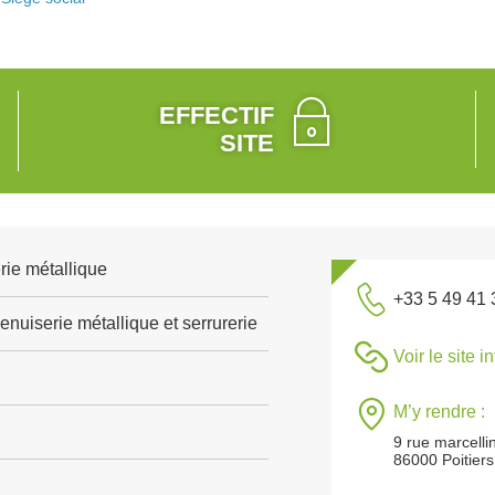
EFFECTIF
SITE
rie métallique
+33 5 49 41 
nuiserie métallique et serrurerie
Voir le site i
M’y rendre :
9 rue marcelli
86000 Poitiers