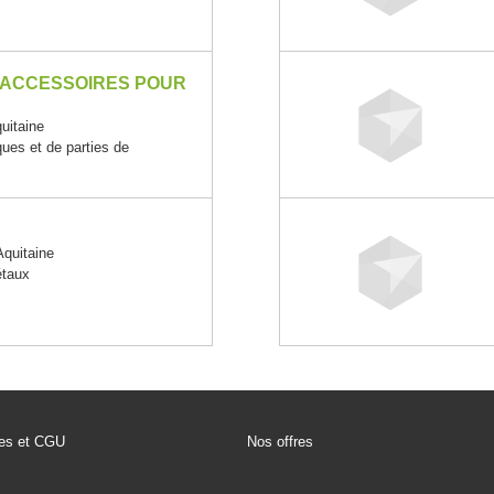
 ACCESSOIRES POUR
uitaine
ques et de parties de
quitaine
étaux
les et CGU
Nos offres