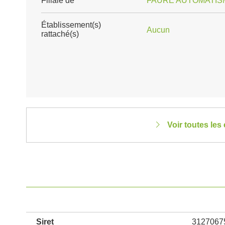
Filiale de
FAURE AUTOMATIS
Établissement(s)
Aucun
rattaché(s)
Voir toutes le
Siret
3127067