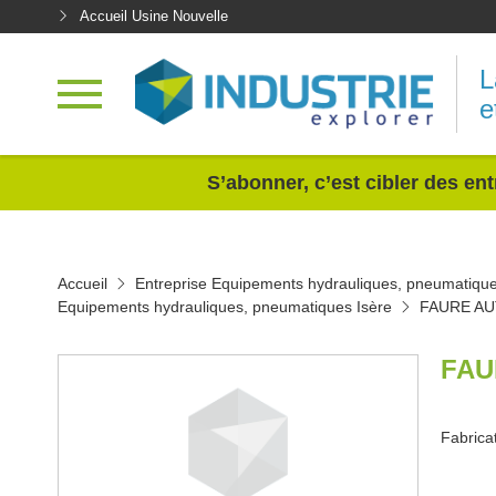
Accueil Usine Nouvelle
L
e
<
S’abonner, c’est cibler des ent
Accueil
Entreprise Equipements hydrauliques, pneumatiqu
Equipements hydrauliques, pneumatiques Isère
FAURE A
FAU
Fabrica