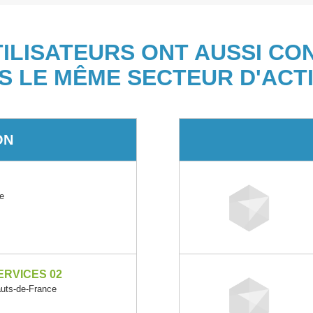
TILISATEURS ONT AUSSI CO
S LE MÊME SECTEUR D'ACTI
ON
e
RVICES 02
ts-de-France