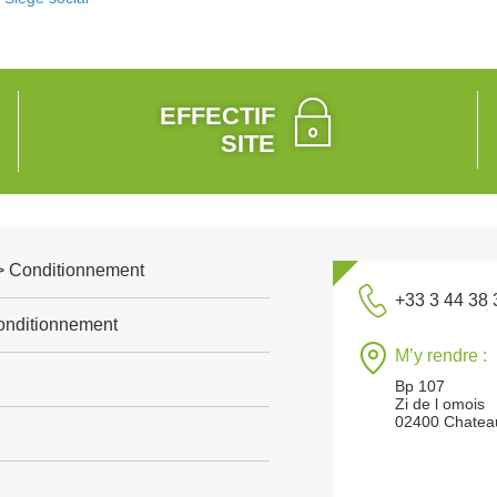
EFFECTIF
SITE
e > Conditionnement
+33 3 44 38 
conditionnement
M’y rendre :
Bp 107
Zi de l omois
02400 Chateau