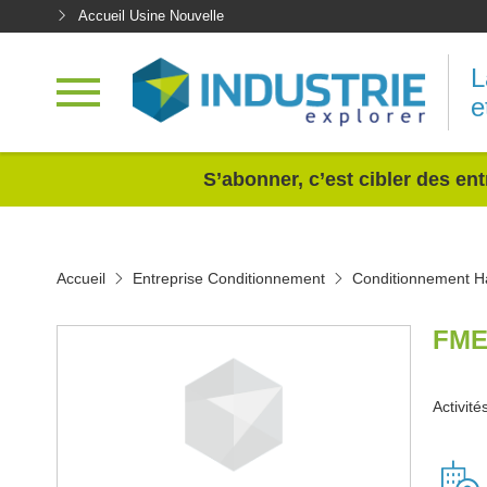
Accueil Usine Nouvelle
L
e
<
S’abonner, c’est cibler des ent
Accueil
Entreprise Conditionnement
Conditionnement H
FME
Activit