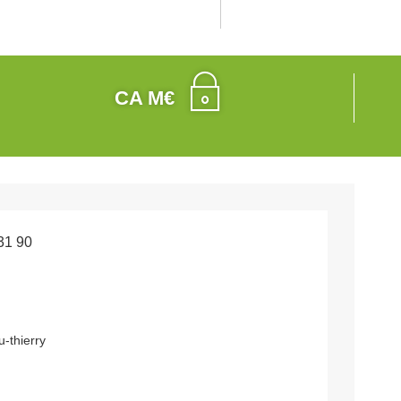
CA M€
31 90
-thierry