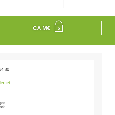
CA M€
64 80
nternet
rges
eck