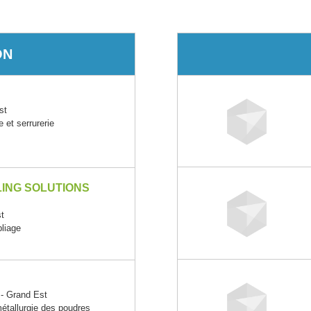
ON
st
 et serrurerie
ING SOLUTIONS
t
pliage
 Grand Est
étallurgie des poudres