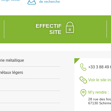
de recherche
EFFECTIF
SITE
rie métallique
+33 3 88 49 
métaux légers
Voir le site i
M’y rendre :
28 rue des fo
67130 Schirm