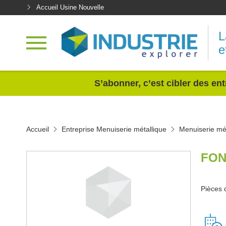
Accueil Usine Nouvelle
L
e
<
S’abonner, c’est cibler des ent
Accueil
Entreprise Menuiserie métallique
Menuiserie mé
FON
Pièces 