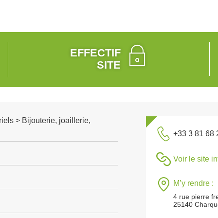
EFFECTIF
SITE
els > Bijouterie, joaillerie,
+33 3 81 68 
Voir le site i
M’y rendre :
4 rue pierre f
25140 Charq