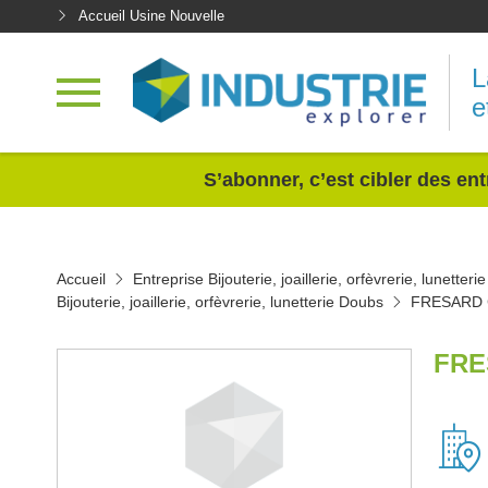
Accueil Usine Nouvelle
L
e
<
S’abonner, c’est cibler des ent
Accueil
Entreprise Bijouterie, joaillerie, orfèvrerie, lunetterie
Bijouterie, joaillerie, orfèvrerie, lunetterie Doubs
FRESARD
FRE