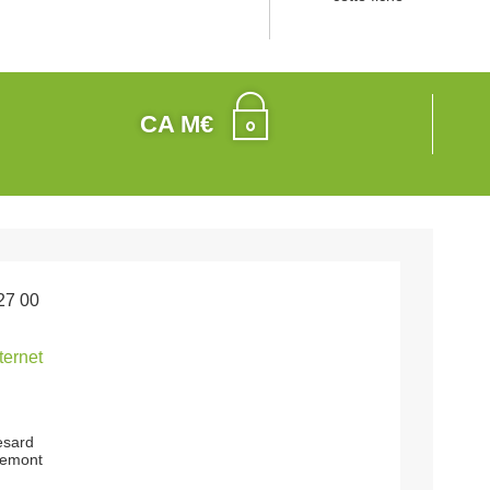
CA M€
27 00
nternet
resard
uemont