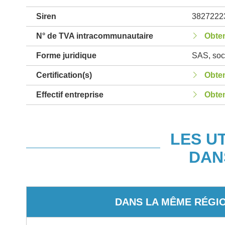
Siren
3827222
N° de TVA intracommunautaire
Obten
Forme juridique
SAS, soci
Certification(s)
Obten
Effectif entreprise
Obten
LES U
DAN
DANS LA MÊME RÉGI