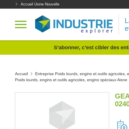
Accueil Usine Nouvelle
L
e
<
S’abonner, c’est cibler des ent
Accueil
Entreprise Poids lourds, engins et outils agricoles,
Poids lourds, engins et outils agricoles, engins spéciaux Aisne
GEA
024