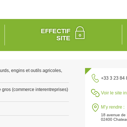
EFFECTIF
SITE
rds, engins et outils agricoles,
+33 3 23 84 
gros (commerce interentreprises)
Voir le site i
M’y rendre :
18 avenue de 
02400 Chateau