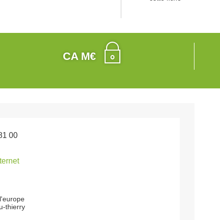
CA M€
81 00
nternet
l'europe
-thierry