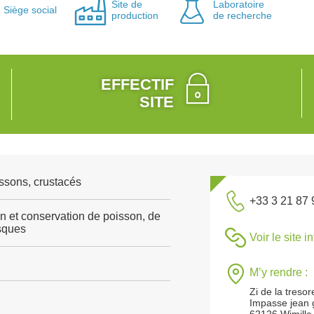
Site de
Laboratoire
Siège social
production
de recherche
EFFECTIF
SITE
ssons, crustacés
+33 3 21 87 
n et conservation de poisson, de
sques
Voir le site i
M’y rendre :
Zi de la tresor
Impasse jean 