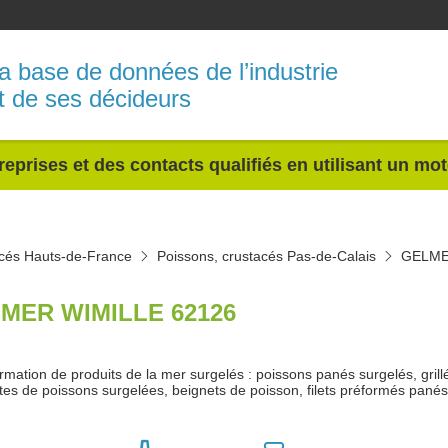
a base de données de l’industrie
t de ses décideurs
reprises et des contacts qualifiés en utilisant un mo
acés Hauts-de-France
Poissons, crustacés Pas-de-Calais
GELM
MER WIMILLE 62126
rmation de produits de la mer surgelés : poissons panés surgelés, grill
tes de poissons surgelées, beignets de poisson, filets préformés pané