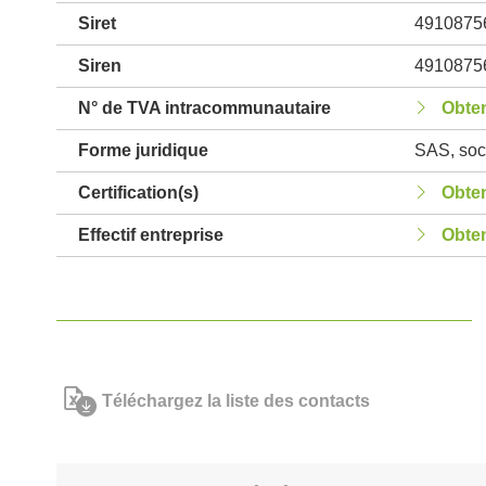
Siret
4910875
Siren
4910875
N° de TVA intracommunautaire
Obten
Forme juridique
SAS, soci
Certification(s)
Obten
Effectif entreprise
Obten
Téléchargez la liste des contacts