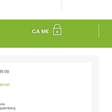
CA M€
95 00
nternet
erie
gutenberg