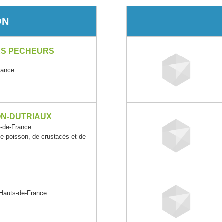
ON
ES PECHEURS
rance
ON-DUTRIAUX
-de-France
de poisson, de crustacés et de
auts-de-France