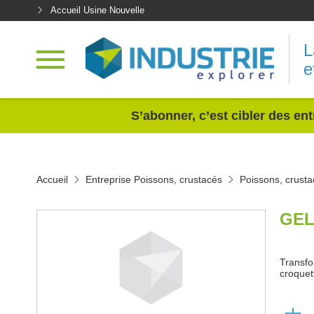
Accueil Usine Nouvelle
L
e
<
S’abonner, c’est cibler des ent
Accueil
Entreprise Poissons, crustacés
Poissons, crust
GEL
Transfo
croquet