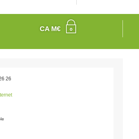
CA M€
26 26
nternet
le