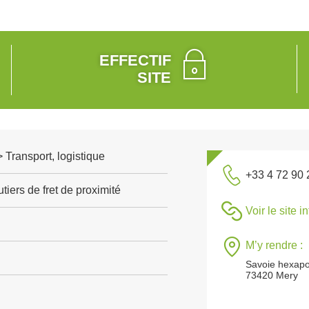
EFFECTIF
SITE
> Transport, logistique
+33 4 72 90 
tiers de fret de proximité
Voir le site i
M’y rendre :
Savoie hexapo
73420 Mery