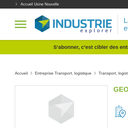
Accueil Usine Nouvelle
L
e
<
S’abonner, c’est cibler des ent
Accueil
Entreprise Transport, logistique
Transport, logi
GEO