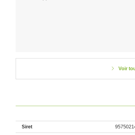
Voir to
Siret
9575021