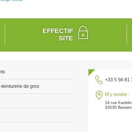
EFFECTIF
SITE
nts
+33 5 56 81 
teinturerie de gros
M’y rendre :
14 rue franklin
33530 Bassen