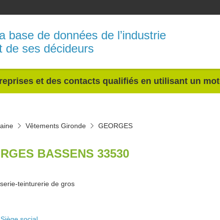
a base de données de l’industrie
t de ses décideurs
reprises et des contacts qualifiés en utilisant un mo
aine
Vêtements Gironde
GEORGES
RGES BASSENS 33530
serie-teinturerie de gros
Siège social