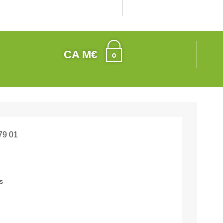
CA M€
79 01
s