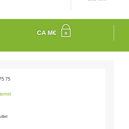
CA M€
75 75
nternet
illet