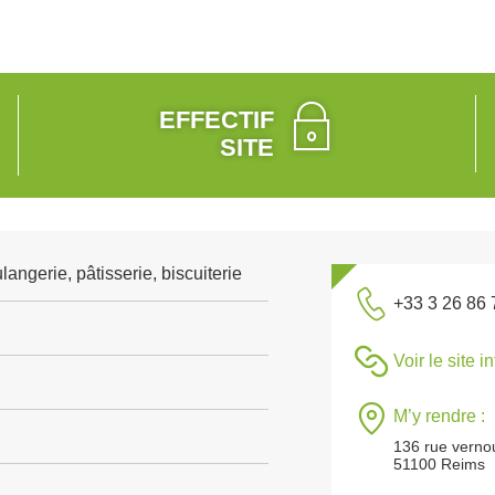
EFFECTIF
SITE
angerie, pâtisserie, biscuiterie
+33 3 26 86 
Voir le site i
M’y rendre :
136 rue vernou
51100 Reims