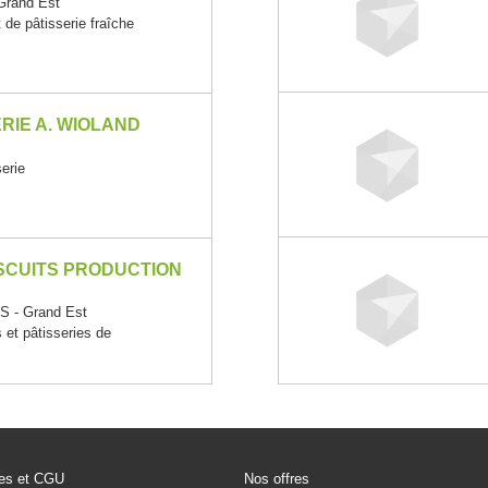
rand Est
t de pâtisserie fraîche
RIE A. WIOLAND
erie
SCUITS PRODUCTION
 - Grand Est
s et pâtisseries de
les et CGU
Nos offres