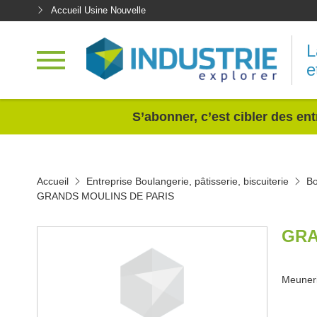
Accueil Usine Nouvelle
L
e
<
S’abonner, c’est cibler des ent
Accueil
Entreprise Boulangerie, pâtisserie, biscuiterie
Bo
GRANDS MOULINS DE PARIS
GRA
Meuner