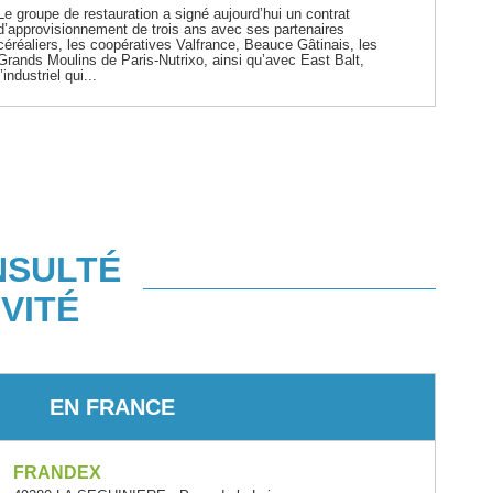
Le groupe de restauration a signé aujourd’hui un contrat
d’approvisionnement de trois ans avec ses partenaires
céréaliers, les coopératives Valfrance, Beauce Gâtinais, les
Grands Moulins de Paris-Nutrixo, ainsi qu’avec East Balt,
l’industriel qui...
NSULTÉ
VITÉ
EN FRANCE
FRANDEX