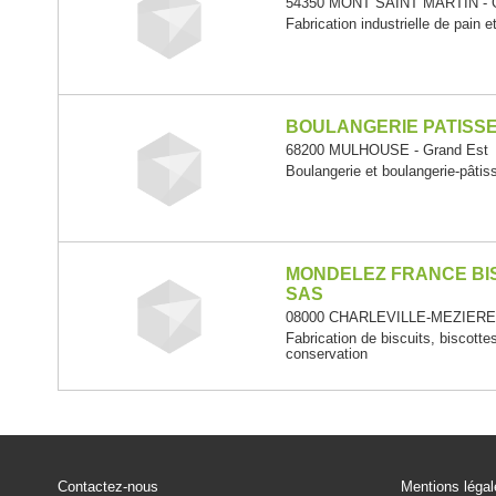
54350 MONT SAINT MARTIN - G
Fabrication industrielle de pain e
BOULANGERIE PATISSE
68200 MULHOUSE - Grand Est
Boulangerie et boulangerie-pâtiss
MONDELEZ FRANCE BI
SAS
08000 CHARLEVILLE-MEZIERES
Fabrication de biscuits, biscotte
conservation
Contactez-nous
Mentions léga