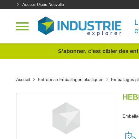
Accueil Usine Nouvelle
L
e
<
S’abonner, c’est cibler des ent
Accueil
Entreprise Emballages plastiques
Emballages p
HEB
Emballa