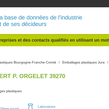
a base de données de l’industrie
t de ses décideurs
reprises et des contacts qualifiés en utilisant un mo
lastiques Bourgogne-Franche-Comté
Emballages plastiques Jura
ERT P. ORGELET 39270
ges plastiques.
Laboratoire
Siège social