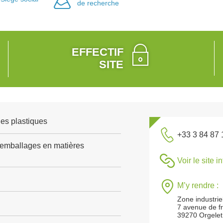
de recherche
EFFECTIF
SITE
es plastiques
+33 3 84 87 
'emballages en matières
Voir le site i
M’y rendre :
Zone industrie
7 avenue de f
39270 Orgelet