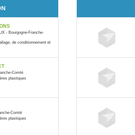
ON
IONS
 - Bourgogne-Franche-
allage, de conditionnement et
ET
ranche-Comté
ères plastiques
anche-Comté
ères plastiques