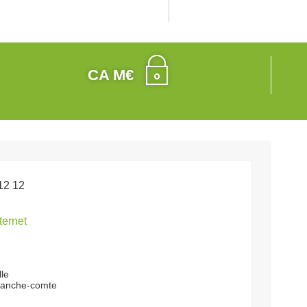
CA M€
12 12
nternet
lle
ranche-comte