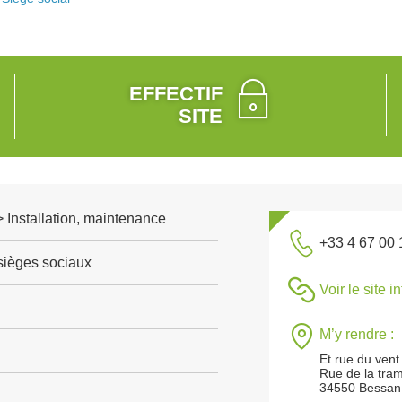
EFFECTIF
SITE
 > Installation, maintenance
+33 4 67 00 
 sièges sociaux
Voir le site i
M’y rendre :
Et rue du vent
Rue de la tra
34550 Bessan