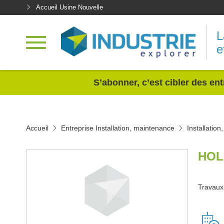
Accueil Usine Nouvelle
L
e
<
S’abonner, c’est cibler des ent
Accueil
Entreprise Installation, maintenance
Installatio
HOL
Travaux 