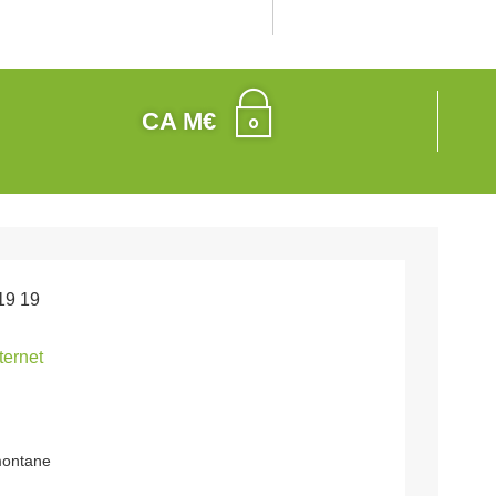
CA M€
19 19
nternet
montane