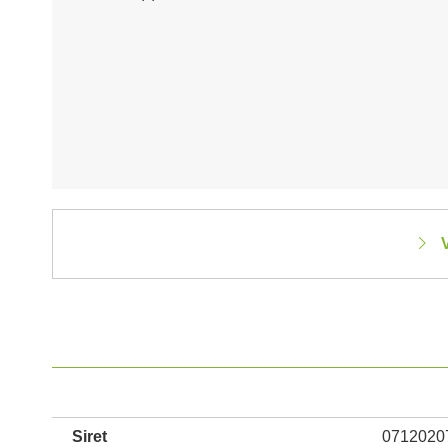
V
Siret
0712020