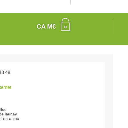
CA M€
48 48
nternet
llee
 de launay
t-en-anjou