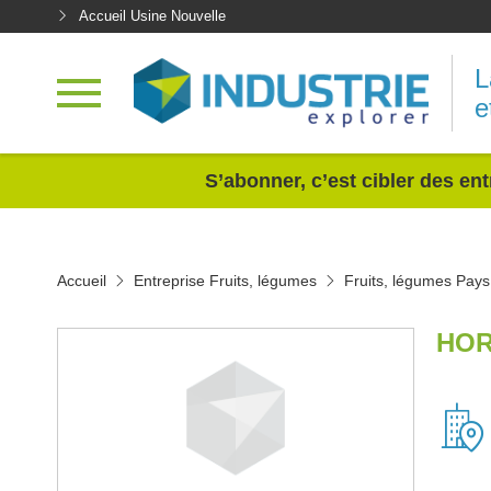
Accueil Usine Nouvelle
L
e
<
S’abonner, c’est cibler des ent
Accueil
Entreprise Fruits, légumes
Fruits, légumes Pays 
HOR