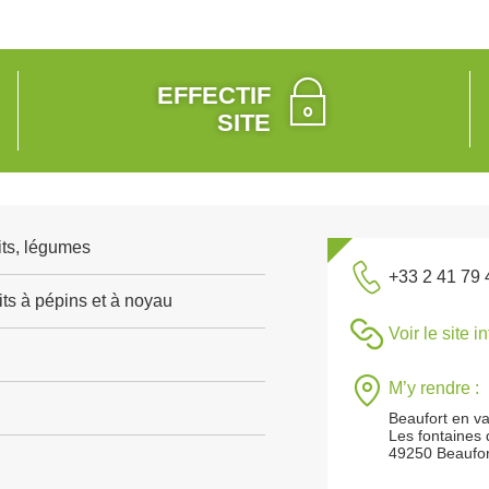
EFFECTIF
SITE
its, légumes
+33 2 41 79 
its à pépins et à noyau
Voir le site i
M’y rendre :
Beaufort en va
Les fontaines
49250 Beaufor