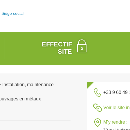
Siège social
EFFECTIF
SITE
 > Installation, maintenance
+33 9 60 49 
'ouvrages en métaux
Voir le site i
M’y rendre :