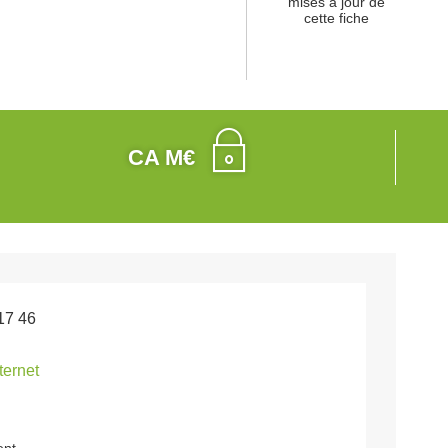
mises à jour de
cette fiche
CA M€
17 46
nternet