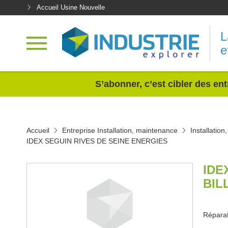
Accueil Usine Nouvelle
L
e
<
S’abonner, c’est cibler des ent
Accueil
Entreprise Installation, maintenance
Installatio
IDEX SEGUIN RIVES DE SEINE ENERGIES
IDE
BIL
Réparat