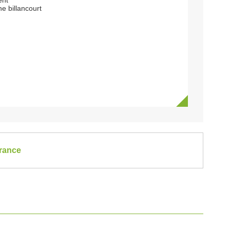
ent
e billancourt
France