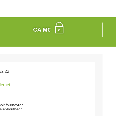
CA M€
52 22
nternet
oit fourneyron
ieux-boutheon