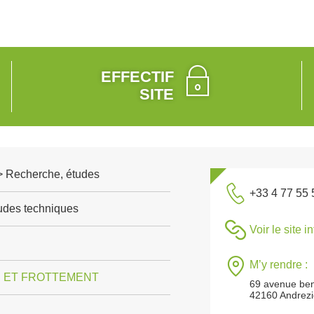
EFFECTIF
SITE
 > Recherche, études
+33 4 77 55 
tudes techniques
Voir le site i
M’y rendre :
 ET FROTTEMENT
69 avenue ben
42160 Andrez