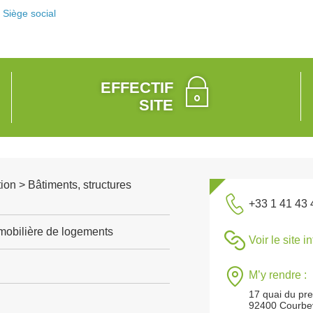
Siège social
EFFECTIF
SITE
ion > Bâtiments, structures
+33 1 41 43 
mobilière de logements
Voir le site i
M’y rendre :
17 quai du pr
92400 Courbe