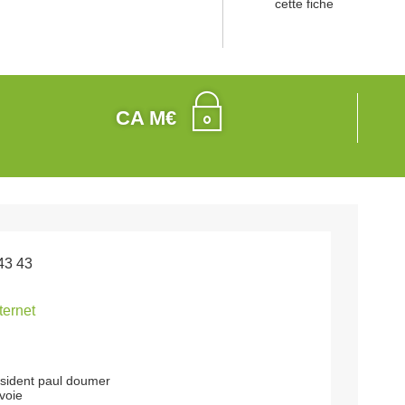
cette fiche
CA M€
43 43
nternet
esident paul doumer
voie