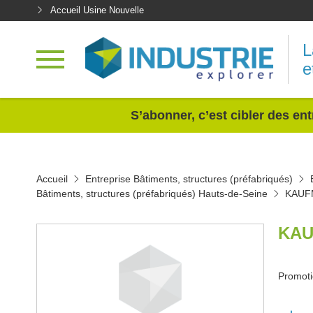
Accueil Usine Nouvelle
L
e
<
S’abonner, c’est cibler des ent
Accueil
Entreprise Bâtiments, structures (préfabriqués)
Bâtiments, structures (préfabriqués) Hauts-de-Seine
KAUF
KAU
Promoti