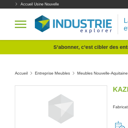
Accueil Usine Nouvelle
L
e
<
S’abonner, c’est cibler des ent
Accueil
Entreprise Meubles
Meubles Nouvelle-Aquitaine
KAZ
Fabrica