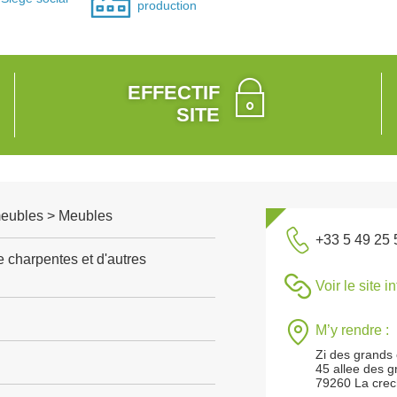
production
EFFECTIF
SITE
 meubles > Meubles
+33 5 49 25 
e charpentes et d'autres
Voir le site i
M’y rendre :
Zi des grands
45 allee des 
79260 La cre