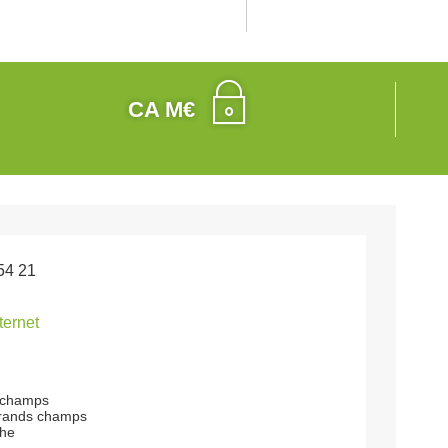
CA M€
54 21
nternet
 champs
grands champs
che