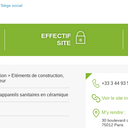
Siège social
EFFECTIF
SITE
ion > Eléments de construction,
eur
+33 3 44 93 
'appareils sanitaires en céramique
Voir le site i
M’y rendre :
30 boulevard d
75012 Paris