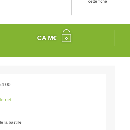
cette fiche
CA M€
54 00
nternet
e la bastille