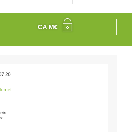
CA M€
07 20
nternet
rris
se