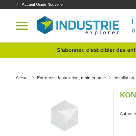
Accueil Usine Nouvelle
L
e
<
S’abonner, c’est cibler des ent
Accueil
Entreprise Installation, maintenance
Installatio
KON
Autres t