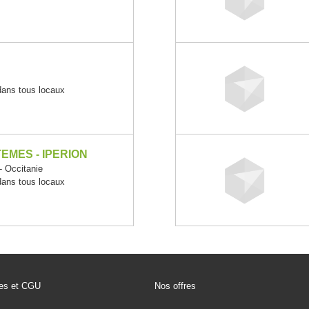
 dans tous locaux
EMES - IPERION
 Occitanie
 dans tous locaux
les et CGU
Nos offres