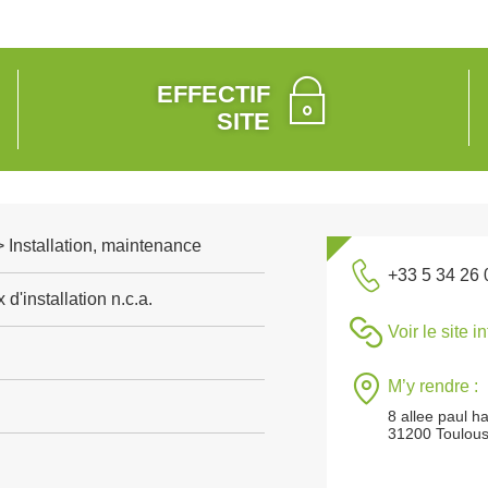
EFFECTIF
SITE
 > Installation, maintenance
+33 5 34 26 
d'installation n.c.a.
Voir le site i
M’y rendre :
8 allee paul ha
31200 Toulou