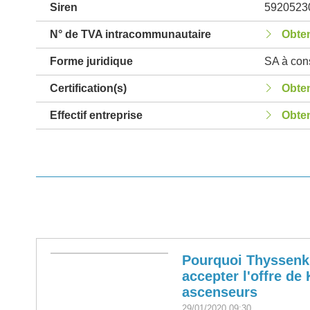
Siren
5920523
N° de TVA intracommunautaire
Obten
Forme juridique
SA à cons
Certification(s)
Obten
Effectif entreprise
Obten
Pourquoi Thyssenk
accepter l'offre de
ascenseurs
29/01/2020 09:30