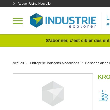
Accueil Usine Nouvelle
L
e
<
S’abonner, c’est cibler des ent
Accueil
Entreprise Boissons alcoolisées
Boissons alcool
KRO