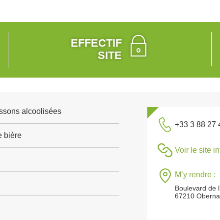
EFFECTIF
SITE
ssons alcoolisées
+33 3 88 27 
e bière
Voir le site i
M’y rendre :
Boulevard de 
67210 Oberna