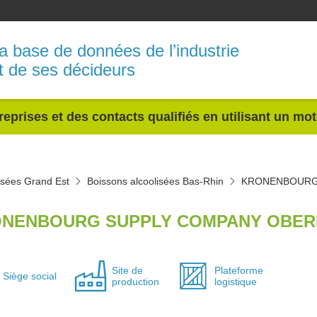
a base de données de l’industrie
t de ses décideurs
reprises et des contacts qualifiés en utilisant un mo
isées Grand Est
Boissons alcoolisées Bas-Rhin
KRONENBOURG
NENBOURG SUPPLY COMPANY OBERN
Site de
Plateforme
Siège social
production
logistique