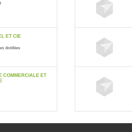
t
L ET CIE
es distillées
E COMMERCIALE ET
E