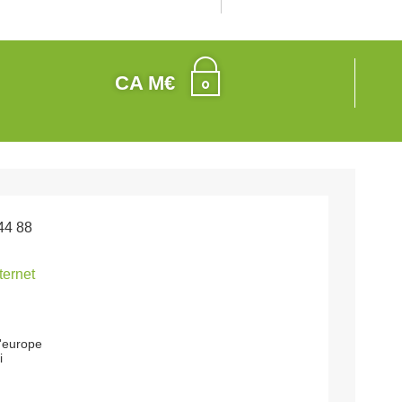
CA M€
44 88
nternet
l'europe
i