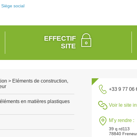
Siège social
EFFECTIF
SITE
ion > Eléments de construction,
eur
+33 9 77 06 
'éléments en matières plastiques
Voir le site i
M’y rendre :
39 q rd113
78840 Freneu