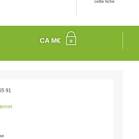
cette fiche
CA M€
65 91
nternet
se