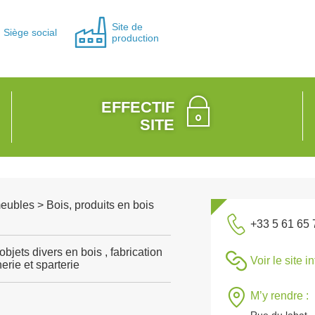
Site de
Siège social
production
EFFECTIF
SITE
meubles > Bois, produits en bois
+33 5 61 65 
bjets divers en bois , fabrication
Voir le site i
erie et sparterie
M’y rendre :