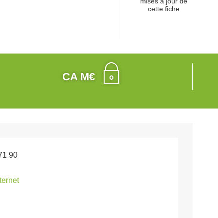
mises à jour de
cette fiche
CA M€
71 90
nternet