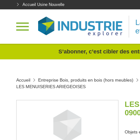
Accueil Usine Nouvelle
L
e
<
S’abonner, c’est cibler des ent
Accueil
Entreprise Bois, produits en bois (hors meubles)
LES MENUISERIES ARIEGEOISES
LES
090
Objets e