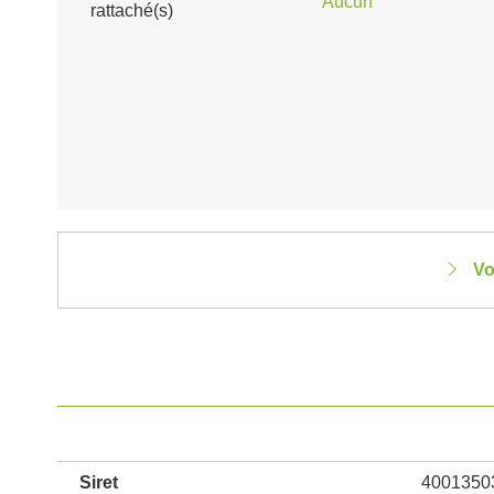
Aucun
rattaché(s)
Vo
Siret
4001350