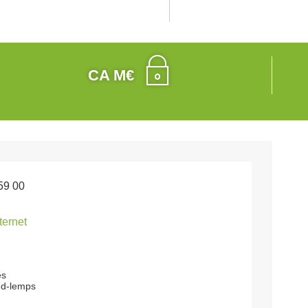
CA M€
59 00
nternet
es
nd-lemps