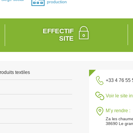
production
EFFECTIF
SITE
roduits textiles
+33 4 76 55 
Voir le site i
M’y rendre :
Za les chaum
38690 Le gra