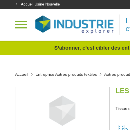
Accueil Usine Nouvelle
L
e
<
S’abonner, c’est cibler des ent
Accueil
Entreprise Autres produits textiles
Autres produi
LES
Tissus 