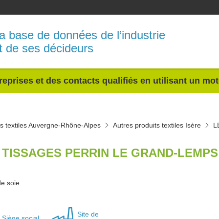
a base de données de l’industrie
t de ses décideurs
reprises et des contacts qualifiés en utilisant un mo
ts textiles Auvergne-Rhône-Alpes
Autres produits textiles Isère
L
 TISSAGES PERRIN LE GRAND-LEMPS 
de soie.
Site de
Siège social