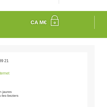
CA M€
89 21
nternet
n jaures
-les-beziers