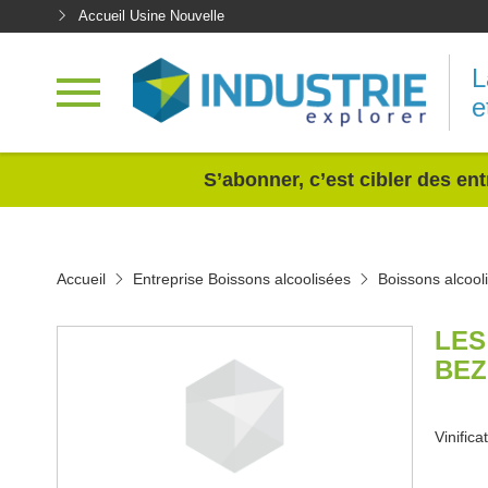
Accueil Usine Nouvelle
L
e
<
S’abonner, c’est cibler des ent
Accueil
Entreprise Boissons alcoolisées
Boissons alcool
LES
BEZ
Vinifica