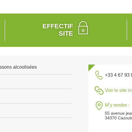
EFFECTIF
SITE
ssons alcoolisées
+33 4 67 93 
Voir le site i
M’y rendre :
55 avenue jea
34370 Cazouls