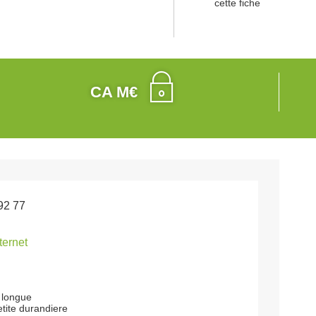
cette fiche
CA M€
92 77
nternet
 longue
etite durandiere