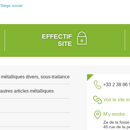
Siège social
EFFECTIF
SITE
 métalliques divers, sous-traitance
+33 2 38 86 
autres articles métalliques
Voir le site i
M’y rendre :
Za de la fosse
45 rue de la p