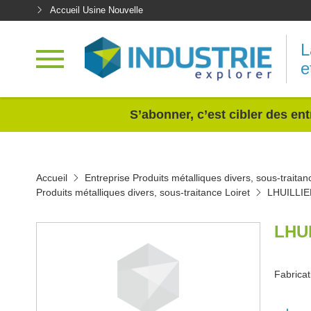
Accueil Usine Nouvelle
L
e
<
S’abonner, c’est cibler des ent
Accueil
Entreprise Produits métalliques divers, sous-traitan
Produits métalliques divers, sous-traitance Loiret
LHUILLI
LHU
Fabricat