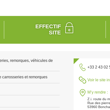
EFFECTIF
SITE
ries, remorques, véhicules de
+33 2 43 02 
e carrosseries et remorques
Voir le site i
M’y rendre :
Z.i. route du 
Rue des pierr
53960 Boncham