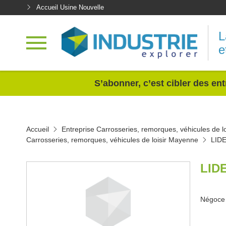
Accueil Usine Nouvelle
L
e
<
S’abonner, c’est cibler des ent
Accueil
Entreprise Carrosseries, remorques, véhicules de lo
Carrosseries, remorques, véhicules de loisir Mayenne
LID
LID
Négoce 