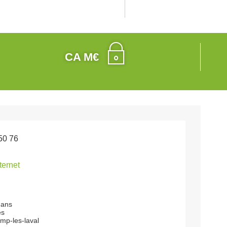
CA M€
50 76
nternet
mans
es
p-les-laval