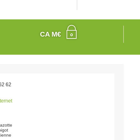
CA M€
62 62
nternet
hazotte
bigot
tienne