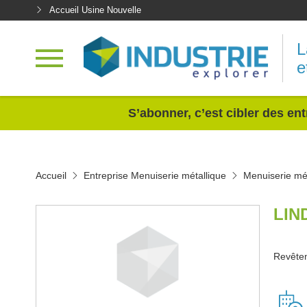
Accueil Usine Nouvelle
L
e
<
S’abonner, c’est cibler des ent
Accueil
Entreprise Menuiserie métallique
Menuiserie mé
LIN
Revêtem