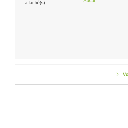
Aucun
rattaché(s)
Vo