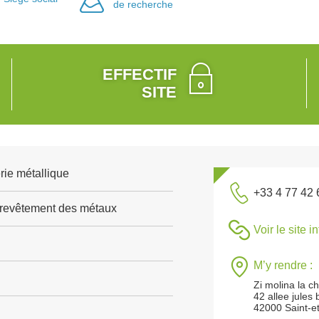
de recherche
EFFECTIF
SITE
rie métallique
+33 4 77 42 
 revêtement des métaux
Voir le site i
M’y rendre :
Zi molina la c
42 allee jules 
42000 Saint-e