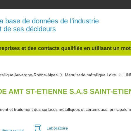
a base de données de l’industrie
t de ses décideurs
reprises et des contacts qualifiés en utilisant un mo
tallique Auvergne-Rhône-Alpes
Menuiserie métallique Loire
LIN
DE AMT ST-ETIENNE S.A.S SAINT-ETIE
ent et traitement des surfaces métalliques et céramiques, principaleme
Laboratoire
Siège social