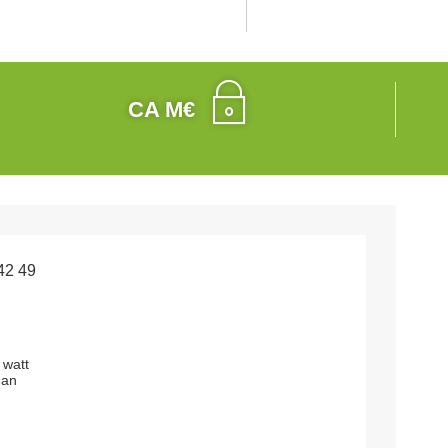
CA M€
42 49
 watt
nan