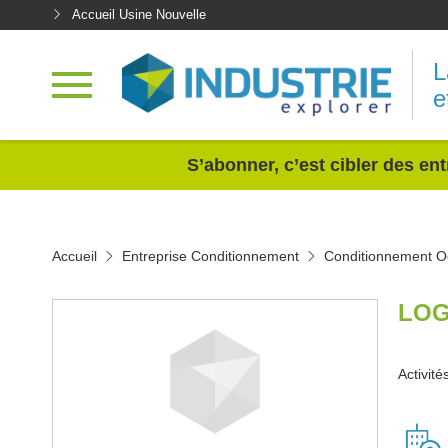
Accueil Usine Nouvelle
L
e
<
S’abonner, c’est cibler des ent
Accueil
Entreprise Conditionnement
Conditionnement Oc
LOG
Activit