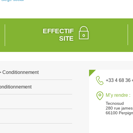
EFFECTIF
SITE
e > Conditionnement
+33 4 68 36 
conditionnement
M’y rendre :
Tecnosud
280 rue james
66100 Perpig