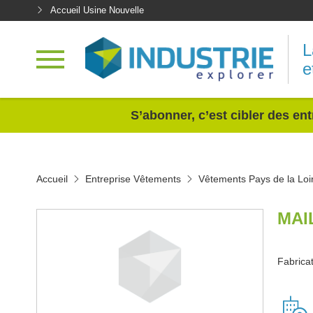
Accueil Usine Nouvelle
L
e
<
S’abonner, c’est cibler des ent
Accueil
Entreprise Vêtements
Vêtements Pays de la Loi
MAI
Fabricat