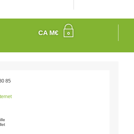
CA M€
80 85
nternet
lle
let