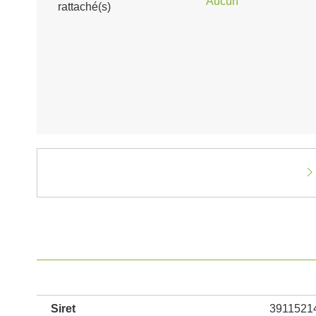
Aucun
rattaché(s)
Siret
3911521