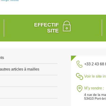
EFFECTIF
SITE
nts
+33 2 43 68 
autres articles à mailles
Voir le site i
M’y rendre :
4 rue de la mai
53410 Port-bril