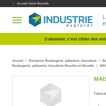
Accueil Usine Nouvelle
L
e
<
S’abonner, c’est cibler des ent
Accueil
Entreprise Boulangerie, pâtisserie, biscuiterie
Bo
Boulangerie, pâtisserie, biscuiterie Meurthe-et-Moselle
MA
MAI
Fabricat