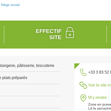
Siège social
EFFECTIF
SITE
angerie, pâtisserie, biscuiterie
+33 3 83 52 
e plats préparés
Voir le site i
M’y rendre :
Zone en prav
Ld la sarrazini