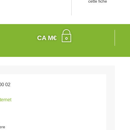
cette fiche
CA M€
00 02
nternet
e
ere