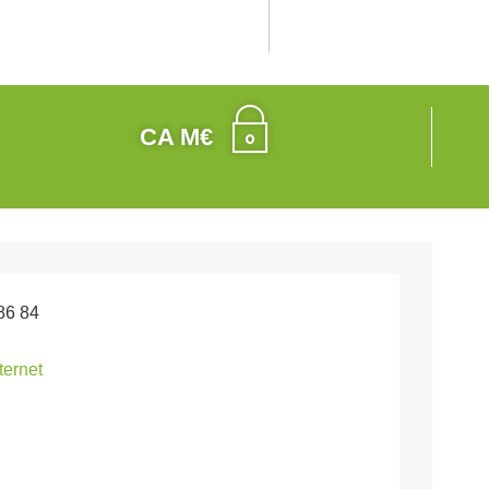
CA M€
86 84
nternet