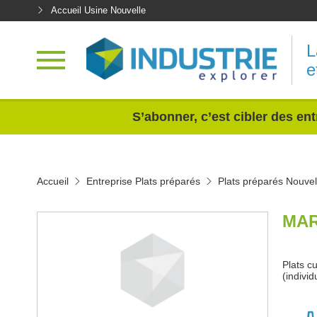
Accueil Usine Nouvelle
L
e
<
S’abonner, c’est cibler des ent
Accueil
Entreprise Plats préparés
Plats préparés Nouvel
MAR
Plats c
(individ