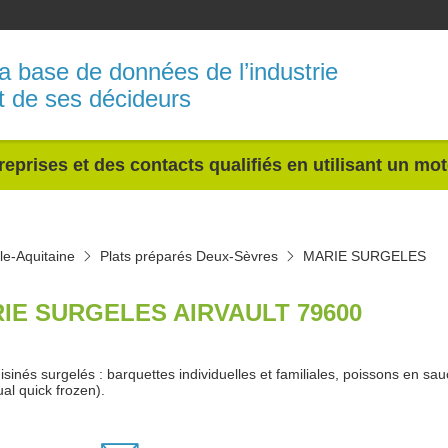
a base de données de l’industrie
t de ses décideurs
reprises et des contacts qualifiés en utilisant un mo
le-Aquitaine
Plats préparés Deux-Sèvres
MARIE SURGELES
IE SURGELES AIRVAULT 79600
uisinés surgelés : barquettes individuelles et familiales, poissons en s
ual quick frozen).