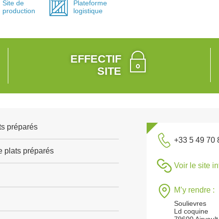
Site de
Plateforme
production
logistique
EFFECTIF
SITE
ts préparés
+33 5 49 70 
e plats préparés
Voir le site i
M’y rendre :
Soulievres
Ld coquine