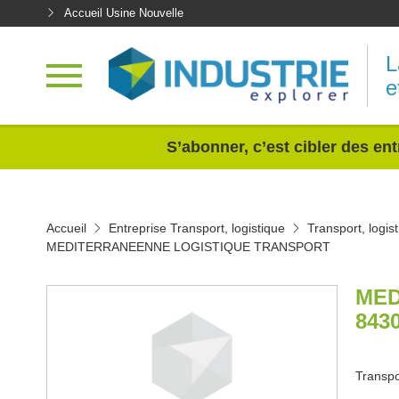
Accueil Usine Nouvelle
L
e
<
S’abonner, c’est cibler des ent
Accueil
Entreprise Transport, logistique
Transport, logi
MEDITERRANEENNE LOGISTIQUE TRANSPORT
MED
843
Transpor