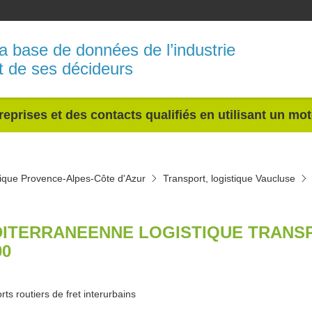
a base de données de l’industrie
t de ses décideurs
reprises et des contacts qualifiés en utilisant un mo
stique Provence-Alpes-Côte d'Azur
Transport, logistique Vaucluse
ITERRANEENNE LOGISTIQUE TRANS
00
ts routiers de fret interurbains