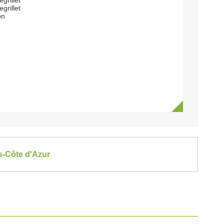
grillet
grillet
on
es-Côte d'Azur