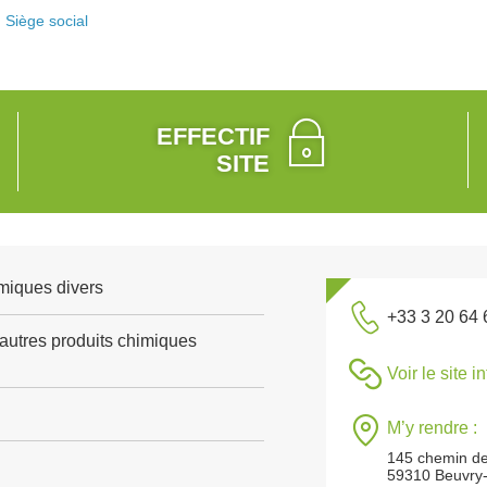
Siège social
EFFECTIF
SITE
miques divers
+33 3 20 64 
'autres produits chimiques
Voir le site i
M’y rendre :
145 chemin des
59310 Beuvry-