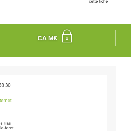
cette fiche
CA M€
68 30
nternet
 lilas
la-foret