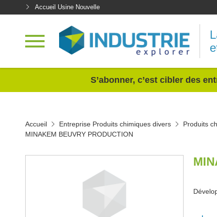
Accueil Usine Nouvelle
L
e
<
S’abonner, c’est cibler des ent
Accueil
Entreprise Produits chimiques divers
Produits c
MINAKEM BEUVRY PRODUCTION
MIN
Dévelop