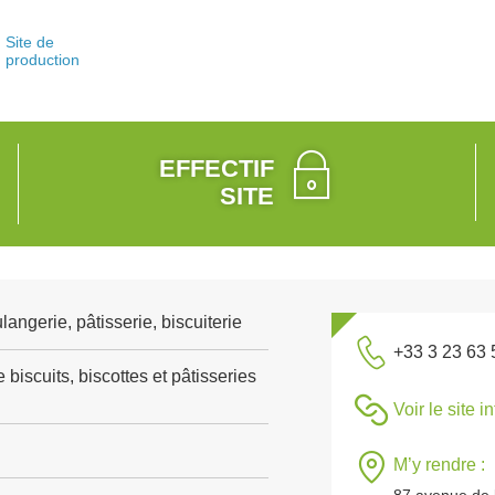
Site de
production
EFFECTIF
SITE
angerie, pâtisserie, biscuiterie
+33 3 23 63 
 biscuits, biscottes et pâtisseries
Voir le site i
M’y rendre :