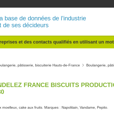
a base de données de l’industrie
t de ses décideurs
reprises et des contacts qualifiés en utilisant un mo
ulangerie, pâtisserie, biscuiterie Hauts-de-France
Boulangerie, pâti
DELEZ FRANCE BISCUITS PRODUCTI
80
 moelleux, cake aux fruits. Marques : Napolitain, Vandame, Pepito.