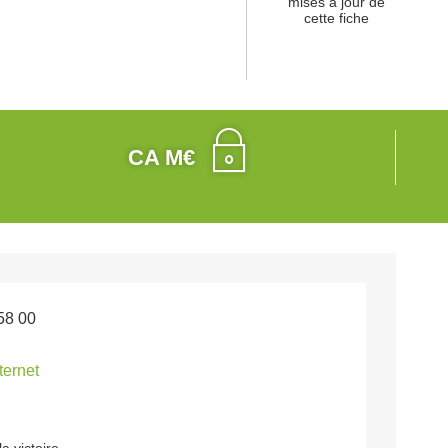
mises à jour de
cette fiche
CA M€
58 00
nternet