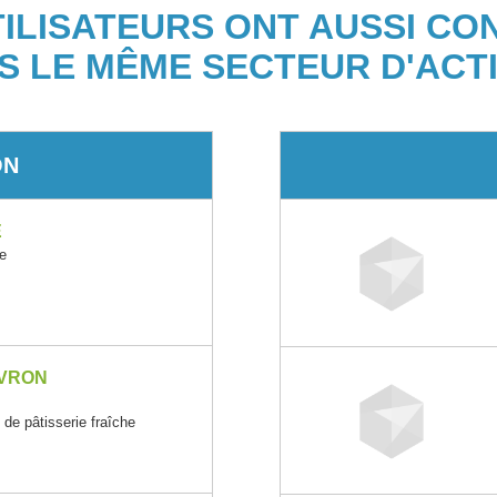
TILISATEURS ONT AUSSI CO
S LE MÊME SECTEUR D'ACTI
ON
E
e
 VRON
t de pâtisserie fraîche