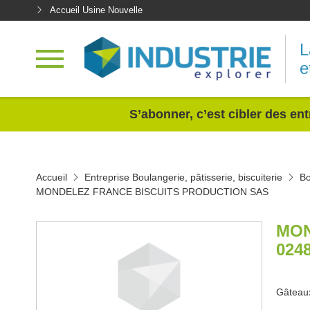
Accueil Usine Nouvelle
L
e
<
S’abonner, c’est cibler des ent
Accueil
Entreprise Boulangerie, pâtisserie, biscuiterie
Bo
MONDELEZ FRANCE BISCUITS PRODUCTION SAS
MON
024
Gâteaux