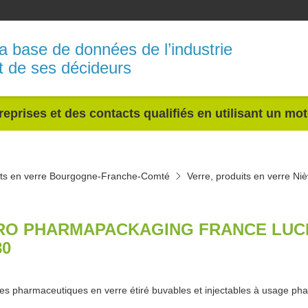
a base de données de l’industrie
t de ses décideurs
reprises et des contacts qualifiés en utilisant un mo
uits en verre Bourgogne-Franche-Comté
Verre, produits en verre Ni
RO PHARMAPACKAGING FRANCE LUCE
80
s pharmaceutiques en verre étiré buvables et injectables à usage ph