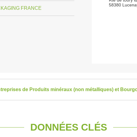
Rte de toury l
58380 Lucenay
CKAGING FRANCE
entreprises de Produits minéraux (non métalliques) et Bou
DONNÉES CLÉS