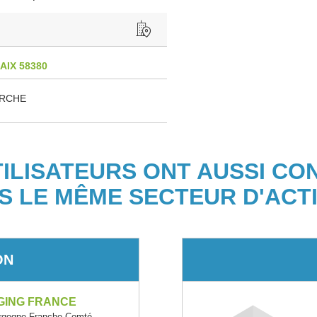
IX 58380
ERCHE
TILISATEURS ONT AUSSI CO
S LE MÊME SECTEUR D'ACTI
ON
GING FRANCE
rgogne-Franche-Comté