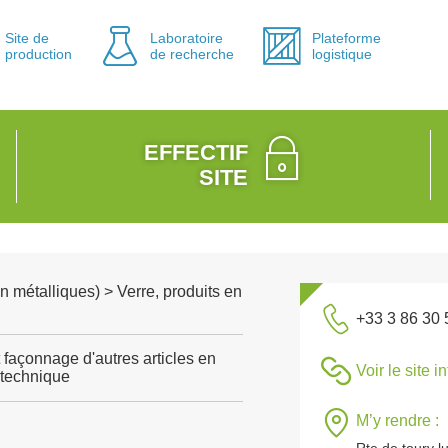
Site de
Laboratoire
Plateforme
production
de recherche
logistique
EFFECTIF
SITE
n métalliques) > Verre, produits en
+33 3 86 30 
 façonnage d'autres articles en
Voir le site i
 technique
M’y rendre :