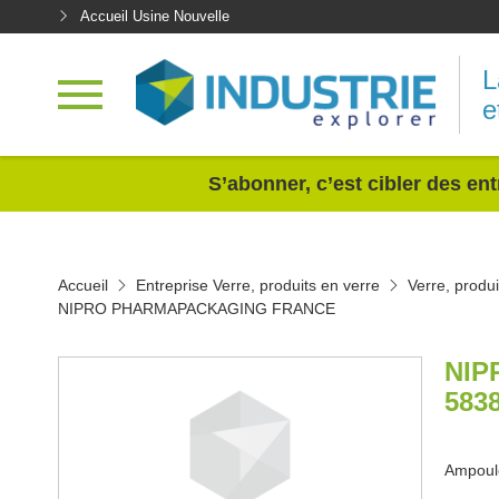
Accueil Usine Nouvelle
L
e
<
S’abonner, c’est cibler des ent
Accueil
Entreprise Verre, produits en verre
Verre, prod
NIPRO PHARMAPACKAGING FRANCE
NIP
583
Ampoule