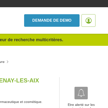
DEMANDE DE DEMO
teur de recherche multicritères.
èvre
NAY-LES-AIX
armaceutique et cosmétique.
Etre alerté sur les