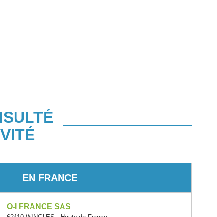
NSULTÉ
VITÉ
EN FRANCE
O-I FRANCE SAS
62410 WINGLES - Hauts-de-France