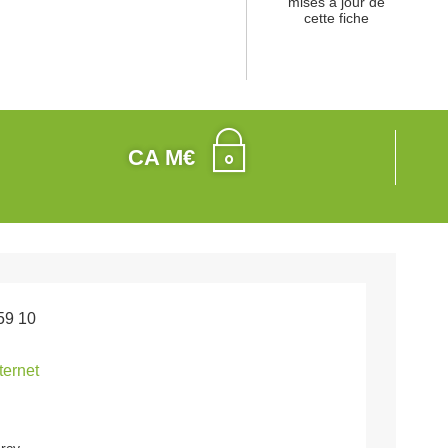
mises à jour de
cette fiche
CA M€
59 10
nternet