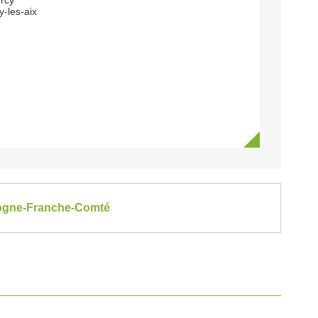
urcy
-les-aix
rgogne-Franche-Comté