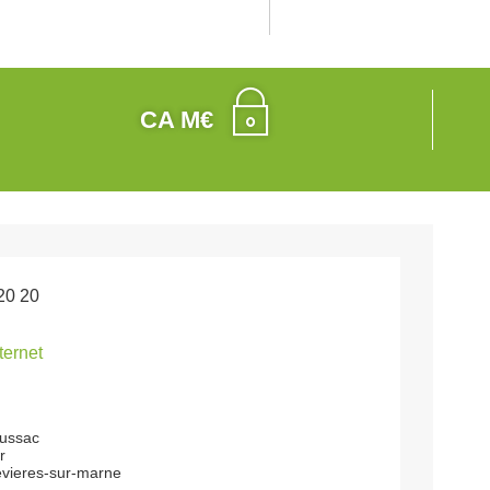
CA M€
20 20
nternet
lussac
r
vieres-sur-marne