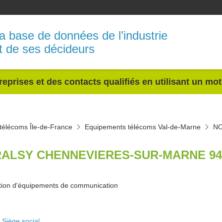
a base de données de l’industrie
t de ses décideurs
reprises et des contacts qualifiés en utilisant un mo
télécoms Île-de-France
Equipements télécoms Val-de-Marne
N
ALSY CHENNEVIERES-SUR-MARNE 94
tion d'équipements de communication
Siège social