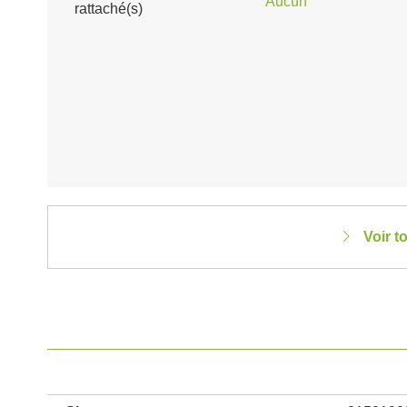
Aucun
rattaché(s)
Voir t