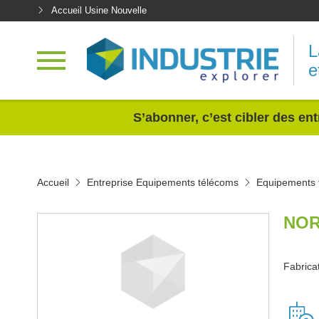
Accueil Usine Nouvelle
L
e
<
S’abonner, c’est cibler des ent
Accueil
Entreprise Equipements télécoms
Equipements 
NOR
Fabrica