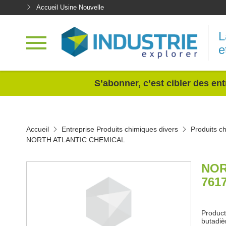
Accueil Usine Nouvelle
L
e
<
S’abonner, c’est cibler des ent
Accueil
Entreprise Produits chimiques divers
Produits c
NORTH ATLANTIC CHEMICAL
NOR
761
Product
butadiè