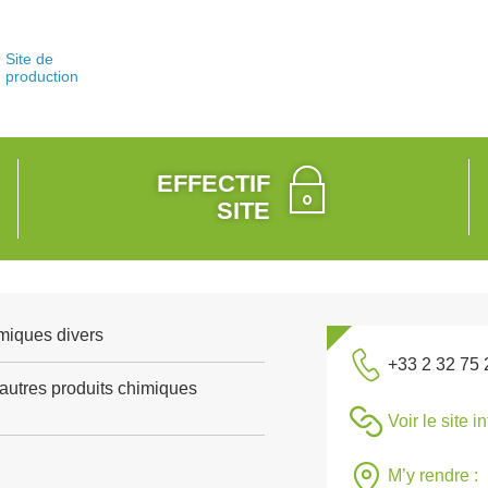
Site de
production
EFFECTIF
SITE
miques divers
+33 2 32 75 
'autres produits chimiques
Voir le site i
M’y rendre :