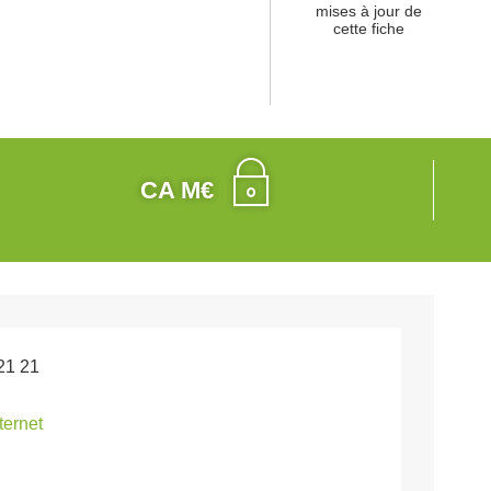
mises à jour de
cette fiche
CA M€
21 21
nternet