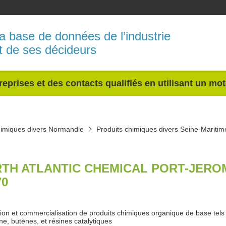
a base de données de l’industrie
t de ses décideurs
reprises et des contacts qualifiés en utilisant un mo
himiques divers Normandie
Produits chimiques divers Seine-Maritim
TH ATLANTIC CHEMICAL PORT-JERO
70
ion et commercialisation de produits chimiques organique de base tels 
ne, butènes, et résines catalytiques