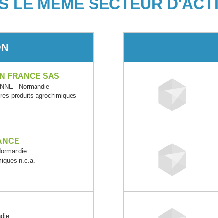
S LE MÊME SECTEUR D'ACTI
ON
N FRANCE SAS
NNE - Normandie
utres produits agrochimiques
ANCE
ormandie
miques n.c.a.
die