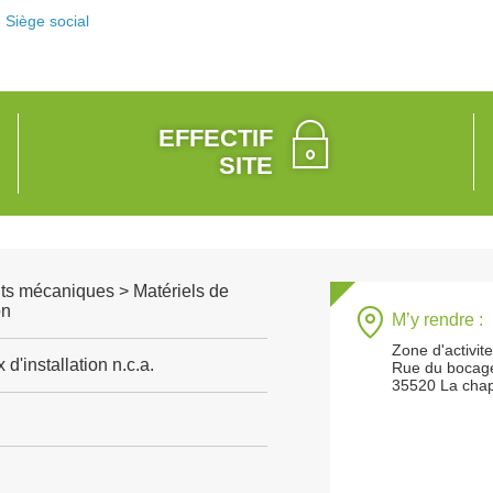
Siège social
EFFECTIF
SITE
s mécaniques > Matériels de
on
M’y rendre :
Zone d'activit
d'installation n.c.a.
Rue du bocag
35520 La chap