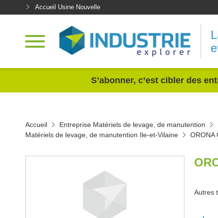
Accueil Usine Nouvelle
L
e
<
S’abonner, c’est cibler des ent
Accueil
Entreprise Matériels de levage, de manutention
Matériels de levage, de manutention Ile-et-Vilaine
ORONA 
ORO
Autres t