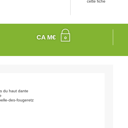
cette fiche
CA M€
es du haut dante
e
elle-des-fougeretz