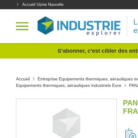
Accueil Usine Nouvelle
L
e
<
S’abonner, c’est cibler des ent
Accueil
Entreprise Equipements thermiques, aérauliques ind
Equipements thermiques, aérauliques industriels Eure
PAN
PAN
FRA