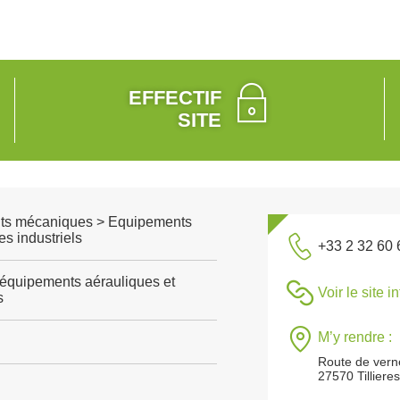
EFFECTIF
SITE
ts mécaniques > Equipements
s industriels
+33 2 32 60 
'équipements aérauliques et
Voir le site i
s
M’y rendre :
Route de vern
27570 Tilliere