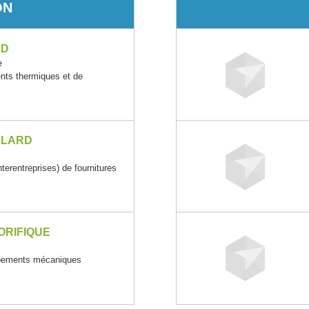
ON
RD
e
ents thermiques et de
LLARD
rentreprises) de fournitures
ORIFIQUE
uipements mécaniques