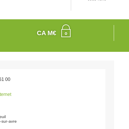
CA M€
61 00
nternet
euil
s-sur-avre