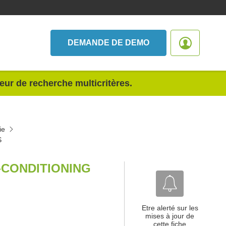
DEMANDE DE DEMO
teur de recherche multicritères.
ie
S
-CONDITIONING
Etre alerté sur les
mises à jour de
cette fiche