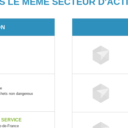
S LE MÊME SECTEUR D'ACTI
ON
ce
échets non dangereux
 SERVICE
-de-France