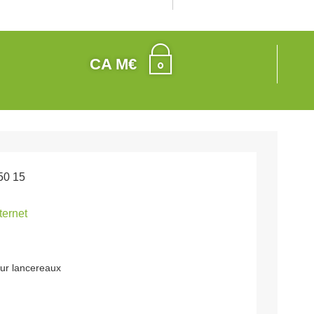
CA M€
50 15
nternet
eur lancereaux