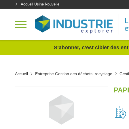
Accueil Usine Nouvelle
L
e
<
S’abonner, c’est cibler des ent
Accueil
Entreprise Gestion des déchets, recyclage
Gesti
PAP