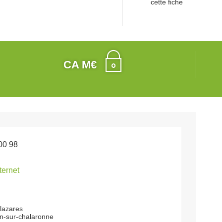
cette fiche
CA M€
00 98
nternet
 lazares
on-sur-chalaronne