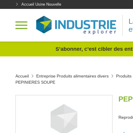
Accueil Usine Nouvelle
L
e
<
S’abonner, c’est cibler des ent
Accueil
Entreprise Produits alimentaires divers
Produits
PEPINIERES SOUPE
PEP
Reprodu