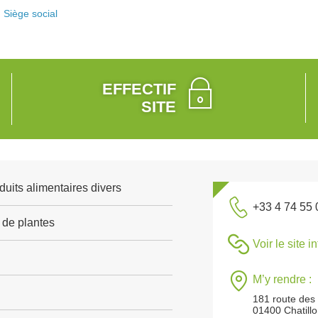
Siège social
EFFECTIF
SITE
duits alimentaires divers
+33 4 74 55 
 de plantes
Voir le site i
M’y rendre :
181 route des
01400 Chatill