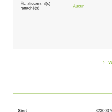
Établissement(s)
Aucun
rattaché(s)
Vo
Siret
8230037