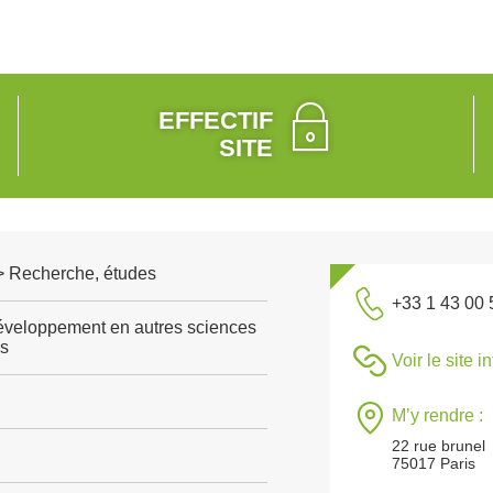
EFFECTIF
SITE
 > Recherche, études
+33 1 43 00 
veloppement en autres sciences
es
Voir le site i
M’y rendre :
22 rue brunel
75017 Paris