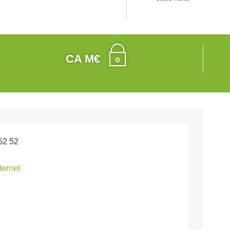
CA M€
52 52
nternet