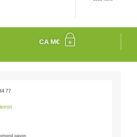
CA M€
34 77
nternet
aymond pavon