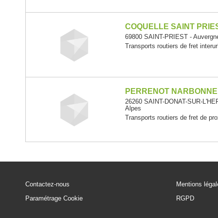
COQUELLE SAINT PRIE
69800 SAINT-PRIEST - Auvergn
Transports routiers de fret interu
PERRENOT NARBONNE
26260 SAINT-DONAT-SUR-L'HER
Alpes
Transports routiers de fret de pr
Contactez-nous
Mentions léga
Paramétrage Cookie
RGPD