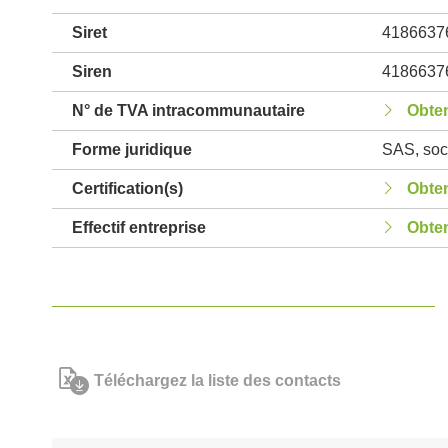
Siret
4186637
Siren
4186637
N° de TVA intracommunautaire
Obten
Forme juridique
SAS, soci
Certification(s)
Obten
Effectif entreprise
Obten
Téléchargez la liste des contacts