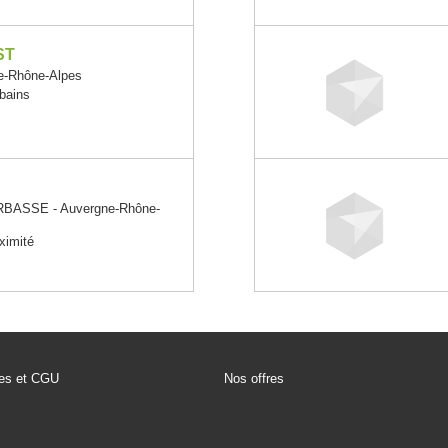
ST
e-Rhône-Alpes
rbains
BASSE - Auvergne-Rhône-
oximité
les et CGU
Nos offres