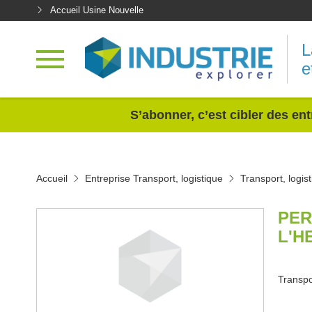
Accueil Usine Nouvelle
L
e
<
S’abonner, c’est cibler des ent
Accueil
Entreprise Transport, logistique
Transport, logi
PER
L'H
Transpo