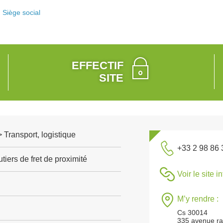
Siège social
EFFECTIF
SITE
> Transport, logistique
+33 2 98 86 
tiers de fret de proximité
Voir le site i
M’y rendre :
Cs 30014
335 avenue r