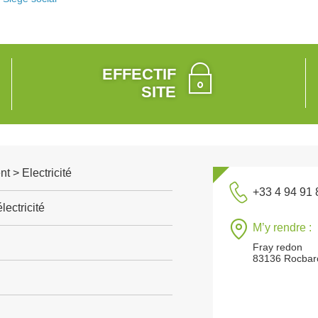
EFFECTIF
SITE
t > Electricité
+33 4 94 91 
lectricité
M’y rendre :
Fray redon
83136 Rocbar