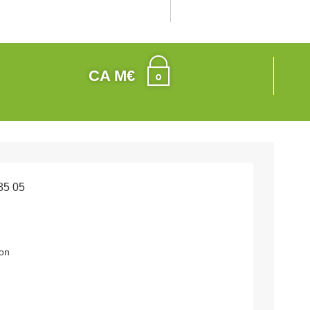
CA M€
85 05
on