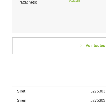
Aucun
rattaché(s)
Voir toutes
Siret
5275303
Siren
5275303