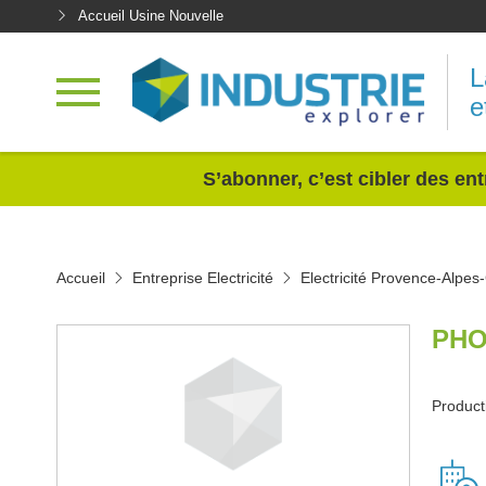
Accueil Usine Nouvelle
L
e
<
S’abonner, c’est cibler des ent
Accueil
Entreprise Electricité
Electricité Provence-Alpes
PHO
Producti